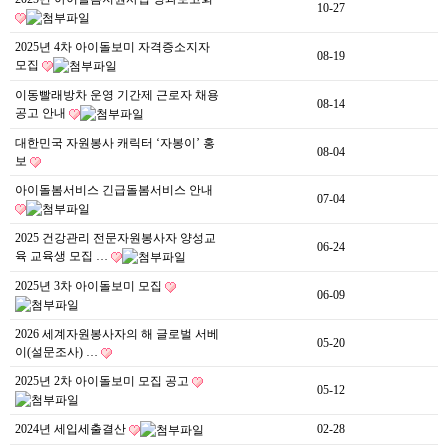
10-27
자원봉사란?
2025년 4차 아이돌보미 자격증소지자
자원봉사 신청
08-19
모집
자원봉사자 등록
이동빨래방차 운영 기간제 근로자 채용
08-14
공고 안내
자원봉사단체 등록
대한민국 자원봉사 캐릭터 ‘자봉이’ 홍
08-04
보
활동처 등록
아이돌봄서비스 긴급돌봄서비스 안내
07-04
활동처 현황
2025 건강관리 전문자원봉사자 양성교
06-24
정보공개
육 교육생 모집 …
2025년 3차 아이돌보미 모집
06-09
공지사항
2026 세계자원봉사자의 해 글로벌 서베
자료실
05-20
이(설문조사) …
센터소식
2025년 2차 아이돌보미 모집 공고
05-12
센터활동
2024년 세입세출결산
02-28