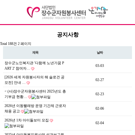
공지사항
기관소개
Total 188건
2 페이지
이사장 인사말
제목
날짜
장수군노인복지관 '다함께 노년가꿈 P
센터장인사말
03-03
ART 2' 참여자…
비전 및 연혁
[2026 세계 자원봉사자의 해 슬로건 공
02-27
모전] 안내 …
조직도
< (사)장수군자원봉사센터 2025년도 총
02-23
기부금 현황…
주요사업/협력사업
2026년 이동빨래방 운영 기간제 근로자
02-06
채용 공고
찾아오시는길
2026년 1차 아이돌보미 모집
02-04
자원봉사
2025년 아이돌봄지원사업 성과보고회