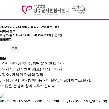
2026년 아나바다 행복나눔장터 운영 홍보 안내
페이지 정보
기관소개
작성자
관리자
26-05-28 13:44
조회
714회
댓글
0건
관련링크
자원봉사
목록
정보공개
본문
센터활동
- 아나바다 행복나눔장터 운영 홍보 안내 -
. 일시 : 26년 5월30일(토) 11시 ~ 15시
커뮤니티
. 장소 : 계남면 만남의 광장
. 내용 : 아나바다 행복나눔장터 운영, 무료체험부스 운영.
** 많은 관심과 참여 부탁드립니다.
오시는길
전화문의