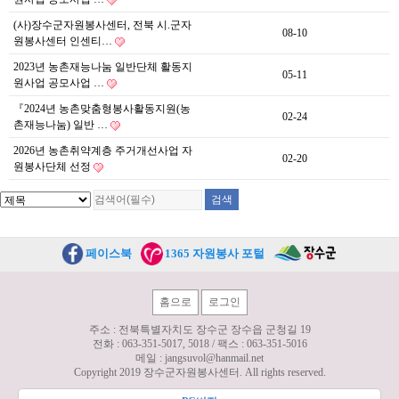
(사)장수군자원봉사센터, 전북 시.군자
08-10
원봉사센터 인센티…
2023년 농촌재능나눔 일반단체 활동지
05-11
원사업 공모사업 …
『2024년 농촌맞춤형봉사활동지원(농
02-24
촌재능나눔) 일반 …
2026년 농촌취약계층 주거개선사업 자
02-20
원봉사단체 선정
페이스북
1365 자원봉사 포털
홈으로
로그인
주소 : 전북특별자치도 장수군 장수읍 군청길 19
전화 :
063-351-5017, 5018
/ 팩스 :
063-351-5016
메일 :
jangsuvol@hanmail.net
Copyright 2019 장수군자원봉사센터. All rights reserved.