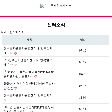
센터소식
Total 10건
1 페이지
기관소개
제목
날짜
자원봉사
장수군자원봉사종합센터내 행복한가
07-10
게 안내
정보공개
(사)장수군자원봉사센터 내 행복한 가
08-12
센터활동
게 안내
「2020년도 농촌재능나눔 일반단체 활
커뮤니티
04-28
동지원사업」공모사…
2020년 지역맞춤형 안녕 캠페인 공모사
05-15
업 선정
오시는길
전화문의
장수군자원봉사종합센터 행복한가게
11-04
2021년 농촌재능나눔 일반단체 활동지
06-11
원사업 공모사업 …