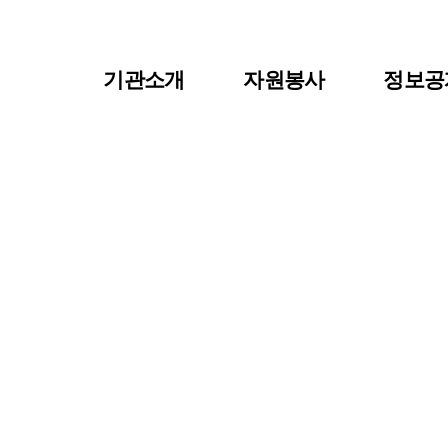
기관소개
자원봉사
정보공
이사장 인사말
자원봉사란?
공지사
센터장인사말
자원봉사 신청
자료실
비전 및 연혁
자원봉사자 등록
센터소
조직도
자원봉사단체 등록
주요사업/협력사업
활동처 등록
찾아오시는길
활동처 현황