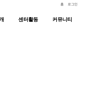
홈
로그인
개
센터활동
커뮤니티
항
센터일정
질문답변
포토갤러리
식
영상자료
언론보도
뉴스레터