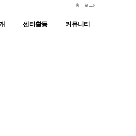
홈
로그인
개
센터활동
커뮤니티
항
센터일정
질문답변
포토갤러리
식
영상자료
언론보도
뉴스레터