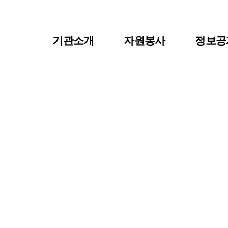
기관소개
자원봉사
정보공
이사장 인사말
자원봉사란?
공지사
센터장인사말
자원봉사 신청
자료실
비전 및 연혁
자원봉사자 등록
센터소
조직도
자원봉사단체 등록
주요사업/협력사업
활동처 등록
찾아오시는길
활동처 현황