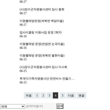
06-17
센터일정
(사)장수군자원봉사센터 임시 총회
06-17
포토갤러리
이동빨래방운영(계북면 백암마을)
영상자료
06-17
업사이클링 지원사업 운영 2회차
언론보도
06-16
뉴스레터
이동빨래방 운영(번암면 논곡마을)
06-16
커뮤니티
이동빨래방 운영(계북면 월현마을)
06-15
질문답변
(사)장수군자원봉사센터 임시 이사회
06-15
투게더가족자원봉사단 천연비누 만들기 …
오시는길
전화문의
06-15
처음
1
2
3
4
5
다음
맨끝