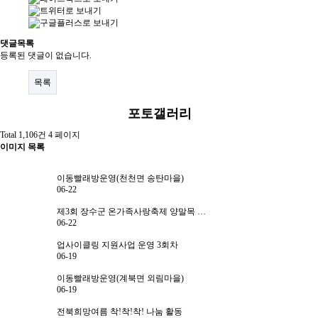
자원봉사란?
자원봉사 신청
댓글목록
등록된 댓글이 없습니다.
자원봉사자 등록
목록
자원봉사단체 등록
포토갤러리
활동처 등록
Total 1,106건
4 페이지
이미지 목록
활동처 현황
이동빨래방운영(천천면 송탄마을)
정보공개
06-22
공지사항
제3회 장수군 온가족사랑축제 양말목 …
06-22
자료실
업사이클링 지원사업 운영 3회차
06-19
센터소식
이동빨래방운영(계북면 외림마을)
06-19
센터활동
전북희망여름 착!착!착! 나눔 활동