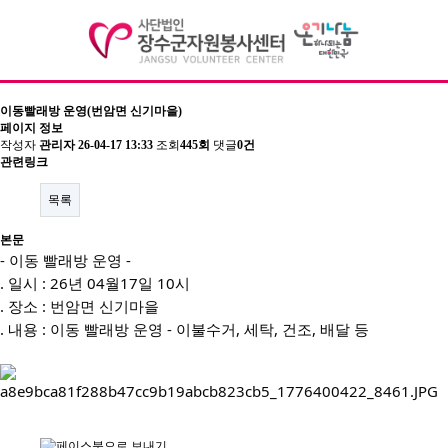
이동빨래방 운영(번암면 신기마을)
페이지 정보
기관소개
작성자
관리자
26-04-17 13:33
조회
445회
댓글
0건
관련링크
이사장 인사말
목록
센터장인사말
본문
비전 및 연혁
- 이동 빨래방 운영 -
. 일시 : 26년 04월17일 10시
조직도
. 장소 : 번암면 신기마을
. 내용 : 이동 빨래방 운영 - 이불수거, 세탁, 건조, 배달 등
주요사업/협력사업
찾아오시는길
자원봉사