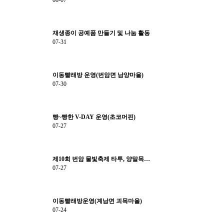
재생종이 공예품 만들기 및 나눔 활동
07-31
이동빨래방 운영(번암면 남양마을)
07-30
빵~빵한 V-DAY 운영(초코머핀)
07-27
제10회 번암 물빛축제 타투, 양말목…
07-27
이동빨래방운영(계남면 괴목마을)
07-24