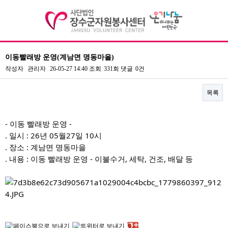
이동빨래방 운영(계남면 명동마을)
기관소개
작성자
관리자
26-05-27 14:40
조회
331회
댓글
0건
자원봉사
목록
정보공개
본문
- 이동 빨래방 운영 -
센터활동
. 일시 : 26년 05월27일 10시
. 장소 : 계남면 명동마을
커뮤니티
. 내용 : 이동 빨래방 운영 - 이불수거, 세탁, 건조, 배달 등
오시는길
전화문의