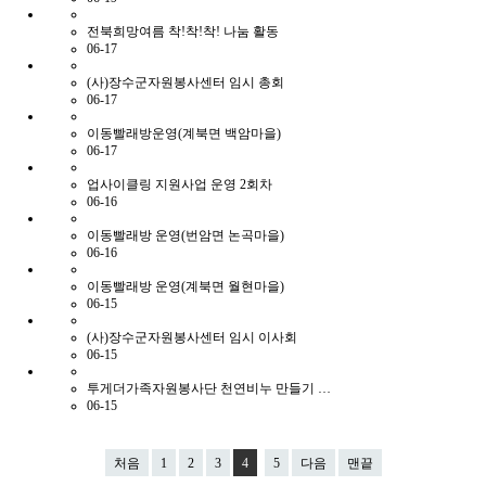
전북희망여름 착!착!착! 나눔 활동
06-17
(사)장수군자원봉사센터 임시 총회
06-17
이동빨래방운영(계북면 백암마을)
06-17
업사이클링 지원사업 운영 2회차
06-16
이동빨래방 운영(번암면 논곡마을)
06-16
이동빨래방 운영(계북면 월현마을)
06-15
(사)장수군자원봉사센터 임시 이사회
06-15
투게더가족자원봉사단 천연비누 만들기 …
06-15
처음
1
2
3
4
5
다음
맨끝