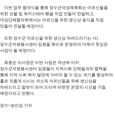
자원봉사란?
이번 업무 협약식을 통해 장수군여성체육회는 어르신들을
자원봉사 신청
위한 선물 및 쑥카스테라 빵을 직접 만들어 전달하고,
여성단체협의회에서는 어르신을 위한 생신상 음식을 직접
자원봉사자 등록
만들어 전달할 예정이다.
자원봉사단체 등록
또한 장수군 어르신을 위한 생신상 차려드리기는 사)
활동처 등록
장수군자원봉사센터 임원들 회비로 운영되어 더욱더 뜻깊은
사업이 될 예정이다.
활동처 현황
육종순 이사장은 이번 사업은 작년에 이어
정보공개
장수군자원봉사센터 임원들이 지역사회 단체들과의 협력을
통해 지역 사회 복지 발전에 이바지 할 수 있는 계기를 형성하여
공지사항
홀로 외롭게 사시는 저소득 어르신들을 위해 생신상을
자료실
차려드리고 말벗이 되어 드리며 따뜻한 온정의 시간을 가질
예정이라고 전했다.
센터소식
장수=송민섭 기자
센터활동