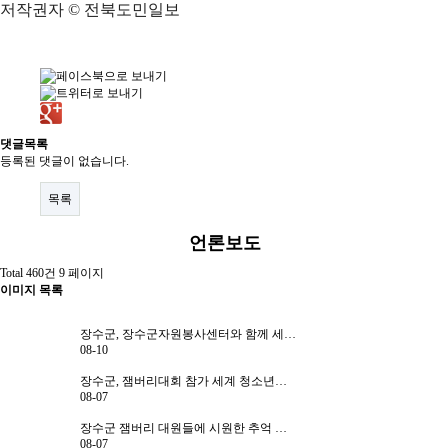
저작권자 © 전북도민일보
센터일정
포토갤러리
영상자료
언론보도
댓글목록
등록된 댓글이 없습니다.
뉴스레터
목록
커뮤니티
언론보도
질문답변
Total 460건
9 페이지
이미지 목록
장수군, 장수군자원봉사센터와 함께 세…
오시는길
전화문의
08-10
장수군, 잼버리대회 참가 세계 청소년…
08-07
장수군 잼버리 대원들에 시원한 추억 …
08-07