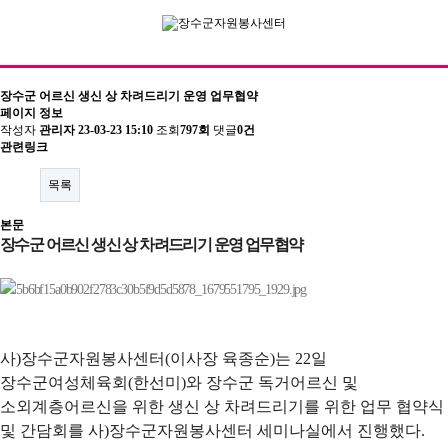
장수군 어르신 생신 상 차려드리기 운영 업무협약
페이지 정보
작성자
관리자
23-03-23 15:10
조회
797회
댓글
0건
기관소개
관련링크
이사장 인사말
목록
센터장인사말
본문
장수군 어르신 생신 상 차려드리기 운영 업무협약
비전 및 연혁
조직도
주요사업/협력사업
사)장수군자원봉사센터(이사장 육종순)는 22일
찾아오시는길
장수군여성체육회(한선미)와 장수군 독거어르신 및
소외계층어르신을 위한 생신 상 차려드리기를 위한 업무 협약식
자원봉사
및 간담회를 사)장수군자원봉사센터 세미나실에서 진행했다.